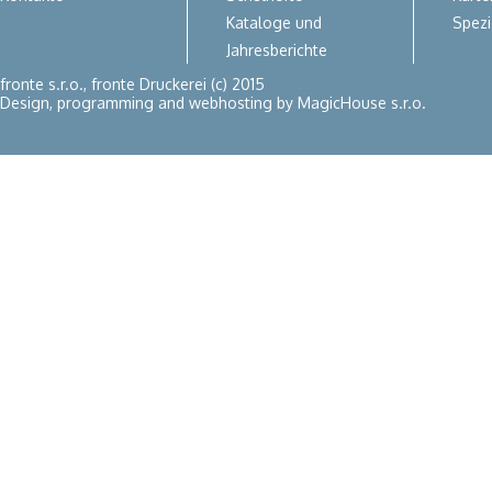
Kataloge und
Spezi
Jahresberichte
fronte s.r.o., fronte Druckerei (c) 2015
Design, programming and webhosting by
MagicHouse s.r.o.