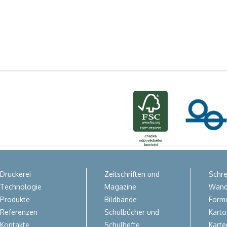
Druckerei
Zeitschriften und
Schre
Technologie
Magazine
Wand
Produkte
Bildbände
Form
Referenzen
Schulbücher und
Kart
Kontakte
Schulhefte
Karte