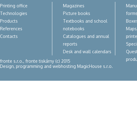
Printing office
Magazines
Manua
Technologies
Picture books
form
Products
Textbooks and school
Boxes
References
notebooks
Maps,
Contacts
Catalogues and annual
print
reports
Speci
Desk and wall calendars
Quest
produ
fronte s.r.o., fronte tiskárny (c) 2015
Design, programming and webhosting
MagicHouse s.r.o.