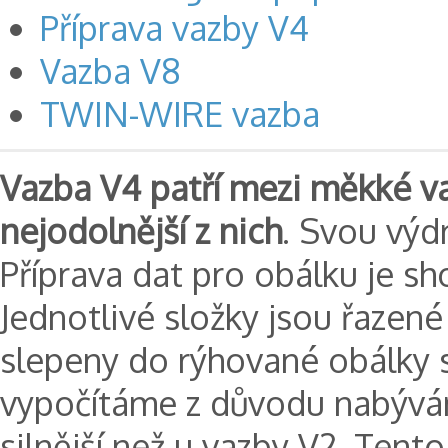
Příprava vazby V4
Vazba V8
TWIN-WIRE vazba
Vazba V4 patří mezi měkké va
nejodolnější z nich
. Svou výd
Příprava dat pro obálku je s
Jednotlivé složky jsou řazené
slepeny do rýhované obálky s
vypočítáme z důvodu nabývání
silnější než u vazby V2. Tento